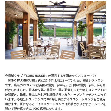
会員制クラブ「SOHO HOUSE」が運営する英国オックスフォードの
「SOHO FARMHOUSE」内に2015年12月にオープンした、和食レストラン
です。店名のPEN YEN は英国の通貨「penny」と日本の通貨「yen」から名
付けられました。日本食を基に韓国や中華の要素を加えた物をコンセプトに
炉端焼き、鉄板、釜土にそれぞれ間仕切りされたオープンキッチンとなって
います。冬期はレストラン内で100 席と共にアイススケートリンクもご利用
頂けます。夏になるとアイススケートリンクは閉鎖となりますが、ルーフを
開いて野外席を含んで200 席程になります。