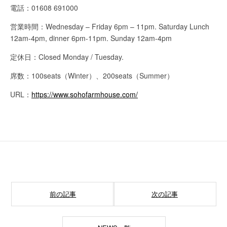
電話：01608 691000
営業時間：Wednesday – Friday 6pm – 11pm. Saturday Lunch
12am-4pm, dinner 6pm-11pm. Sunday 12am-4pm
定休日：Closed Monday / Tuesday.
席数：100seats（Winter）、200seats（Summer）
URL：
https://www.sohofarmhouse.com/
前の記事
次の記事