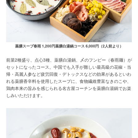
薬膳スープ春雨 1,200円薬膳白湯鍋コース 6,000円（2人前より）
前菜2種盛り、点心3種、薬膳白湯鍋、〆のフンピー（春雨麺）が
セットになったコース。中国でも入手が難しい最高級の花椒・当
帰・高麗人参など疲労回復・デトックスなどの効果があるといわ
れる薬膳香辛料を使用したスープに、食物繊維豊富なきのこや、
鶏肉本来の旨みを感じられる名古屋コーチンを薬膳白湯鍋でお楽
しみいただけます。