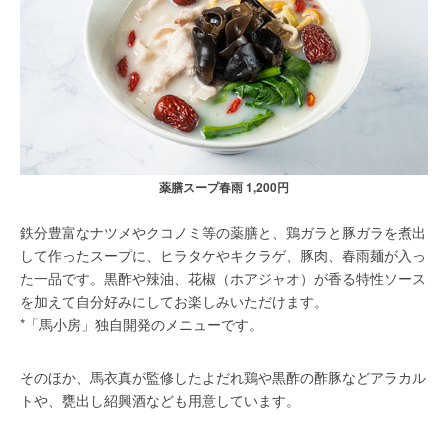
薬膳スープ春雨 1,200円
鉄分豊富なナツメやクコノミ等の薬膳と、鶏ガラと豚ガラを煮出
して作ったスープに、ヒラタケやキクラゲ、豚肉、春雨麺が入っ
た一品です。黒酢や辣油、花椒（ホアジャオ）が香る特性ソース
を加えて自分好みにしてお楽しみいただけます。
*「馬小房」独自開発のメニューです。
そのほか、馬衣真が監修したよだれ鶏や黒酢の酢豚などアラカル
トや、甕出し紹興酒なども用意しています。