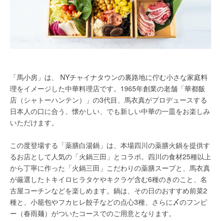
「馬小房」は、 NYチャイナタウンの裏路地に佇む小さな家庭料
理をイメージした中華料理店です。1965年創業の老舗「華都飯
店（シャトーハンテン）」の3代目、馬衣真がプロデュースする
日本人の口に合う、懐かしい、でも新しい中華の一皿をお楽しみ
いただけます。
この度登場する「薬膳白湯鍋」は、本場四川の薬膳火鍋を提供す
るお店として人気の「火鍋三田」とコラボ。四川の食材25種以上
から丁寧に作った「火鍋三田」こだわりの薬膳スープと、馬衣真
が厳選したトキイロヒラタケやキクラゲ含む6種のきのこと、名
古屋コーチンなどを楽しめます。鍋は、その日のおすすめ前菜2
種と、小籠包やフカヒレ餃子などの点心3種、さらに〆のフンピ
ー（春雨麺）がついたコースでのご用意となります。