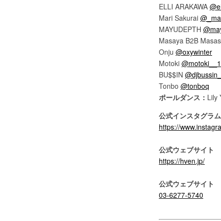
ELLI ARAKAWA
@el
Mari Sakurai
@_mar
MAYUDEPTH
@may
Masaya B2B Masas
Onju
@oxywinter
Motoki
@motoki__1
BU$$IN
@djbussin
Tonbo
@tonboq
ポールダンス：
Lily
公式インスタグラム
https://www.instag
公式ウェブサイト
https://hven.jp/
公式ウェブサイト
03-6277-5740