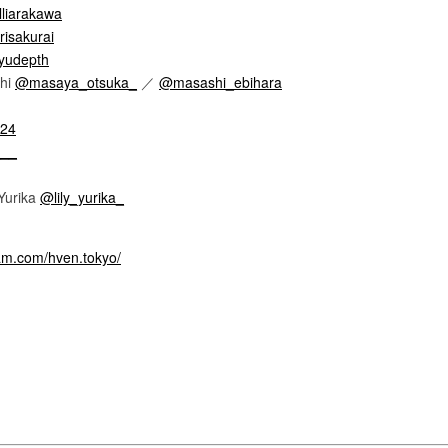
liarakawa
isakurai
udepth
hi
@masaya_otsuka_
／
@masashi_ebihara
24
___
 Yurika
@lily_yurika_
ram.com/hven.tokyo/