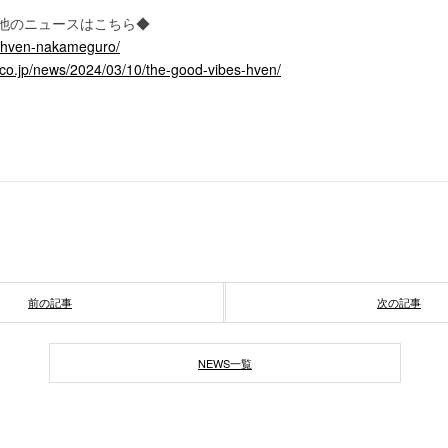
の他のニュースはこちら◆
jp/hven-nakameguro/
c.co.jp/news/2024/03/10/the-good-vibes-hven/
前の記事
次の記事
NEWS一覧