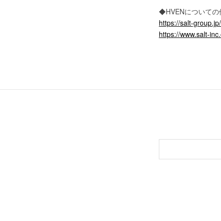
◆HVENについて
https://salt-group.
https://www.salt-in