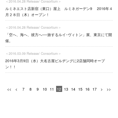
＜2016.04.28 Release/
Consortium
＞
ルミネエスト店新宿（東口）屋上 ルミネガーデン9 2016年４
月２８日（木）オープン！
＜2016.04.28 Release/
Consortium
＞
「空へ、海へ、彼方へ──旅するルイ･ヴィトン」展、東京にて開
催。
＜2016.03.09 Release/
Consortium
＞
2016年3月9日（水）大名古屋ビルヂングに2店舗同時オープ
ン！！
<<
<
7
8
9
10
11
12
13
14
15
16
17
>
>>